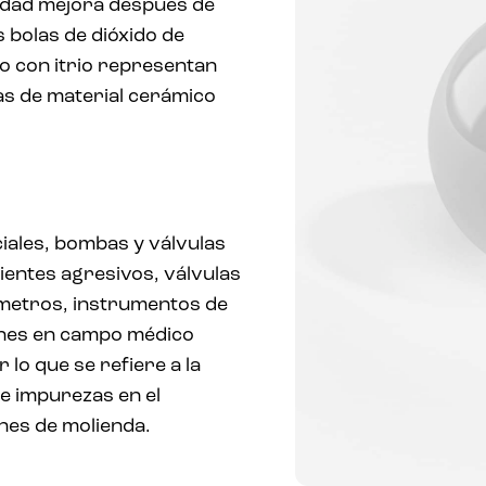
cidad mejora después de
 bolas de dióxido de
do con itrio representan
as de material cerámico
ales, bombas y válvulas
entes agresivos, válvulas
ómetros, instrumentos de
ones en campo médico
r lo que se refiere a la
e impurezas en el
ones de molienda.