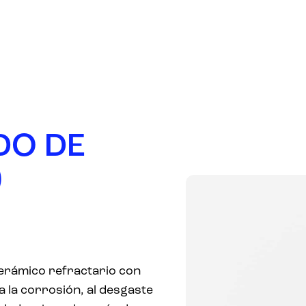
PRODUCTOS
EMPRESA
MERCADOS
D
O
D
E
)
cerámico refractario con
a la corrosión, al desgaste