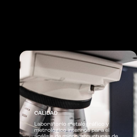
CALIDAD
Laboratorio metalográfico y
metrológico internos para el
análisis de microestructuras de