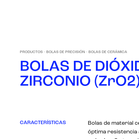
PRODUCTOS
·
BOLAS DE PRECISIÓN
·
BOLAS DE CERÁMICA
B
O
L
A
S
D
E
D
I
Ó
X
I
Z
I
R
C
O
N
I
O
(
Z
r
O
2
CARACTERÍSTICAS
Bolas de material 
óptima resistencia 