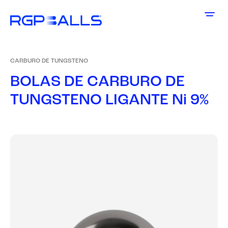
CARBURO DE TUNGSTENO
B
O
L
A
S
D
E
C
A
R
B
U
R
O
D
E
T
U
N
G
S
T
E
N
O
L
I
G
A
N
T
E
N
i
9
%