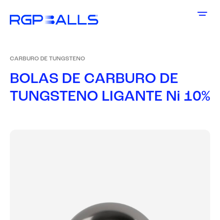
CARBURO DE TUNGSTENO
B
O
L
A
S
D
E
C
A
R
B
U
R
O
D
E
T
U
N
G
S
T
E
N
O
L
I
G
A
N
T
E
N
i
1
0
%