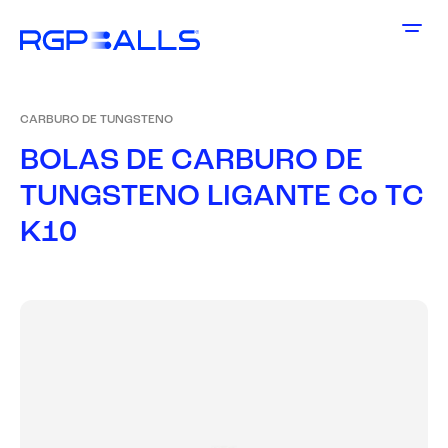
CARBURO DE TUNGSTENO
B
O
L
A
S
D
E
C
A
R
B
U
R
O
D
E
T
U
N
G
S
T
E
N
O
L
I
G
A
N
T
E
C
o
T
C
K
1
0