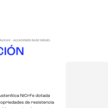
PRODUCTOS
EMPRESA
MERCADOS
TÁLICAS
·
ALEACIONES BASE NÍQUEL
C
I
Ó
N
ustenítica NiCrFe dotada
ropriedades de resistencia