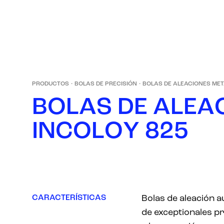
PRODUCTOS
·
BOLAS DE PRECISIÓN
·
BOLAS DE ALEACIONES ME
B
O
L
A
S
D
E
A
L
E
A
I
N
C
O
L
O
Y
8
2
5
CARACTERÍSTICAS
Bolas de aleación a
de exceptionales p