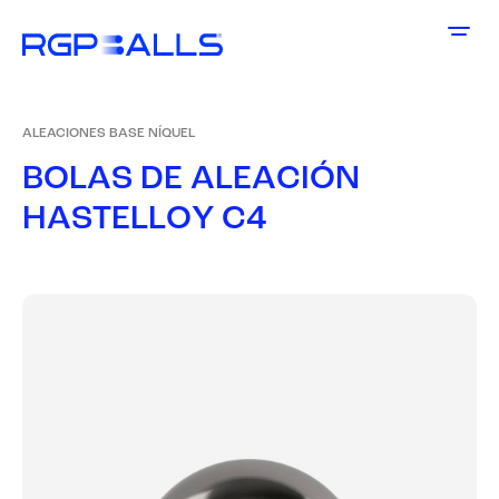
ALEACIONES BASE NÍQUEL
B
O
L
A
S
D
E
A
L
E
A
C
I
Ó
N
H
A
S
T
E
L
L
O
Y
C
4