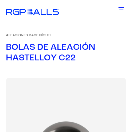
ALEACIONES BASE NÍQUEL
B
O
L
A
S
D
E
A
L
E
A
C
I
Ó
N
H
A
S
T
E
L
L
O
Y
C
2
2