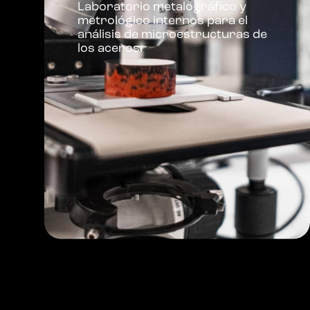
Laboratorio metalográfico y
metrológico internos para el
análisis de microestructuras de
los aceros.