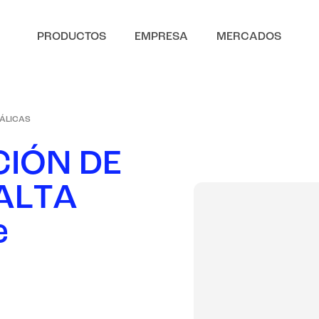
PRODUCTOS
EMPRESA
MERCADOS
TÁLICAS
C
I
Ó
N
D
E
A
L
T
A
e