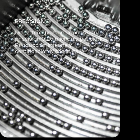
PRECISIÓN
Diámetros personalizados con
precisión 0,25 micrón a petición.
Producción interna y
certificación Made in Italy