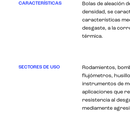
CARACTERÍSTICAS
Bolas de aleación d
densidad, se carac
características mec
desgaste, a la corr
térmica.
SECTORES DE USO
Rodamientos, bomba
flujómetros, husill
instrumentos de med
aplicaciones que r
resistencia al des
mediamente agresi