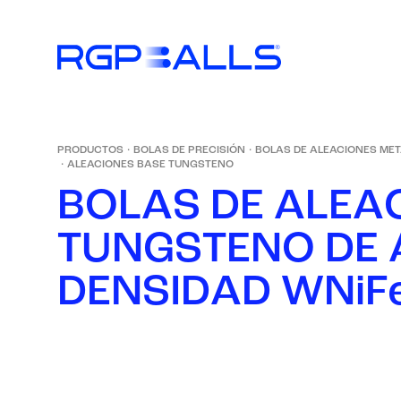
PRODUCTOS
·
BOLAS DE PRECISIÓN
·
BOLAS DE ALEACIONES ME
·
ALEACIONES BASE TUNGSTENO
B
O
L
A
S
D
E
A
L
E
A
T
U
N
G
S
T
E
N
O
D
E
D
E
N
S
I
D
A
D
W
N
i
F