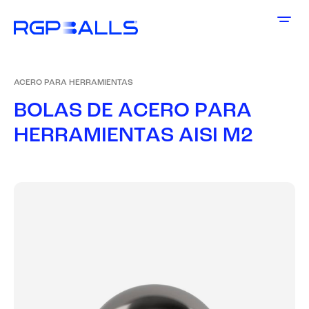
ACERO PARA HERRAMIENTAS
B
O
L
A
S
D
E
A
C
E
R
O
P
A
R
A
H
E
R
R
A
M
I
E
N
T
A
S
A
I
S
I
M
2