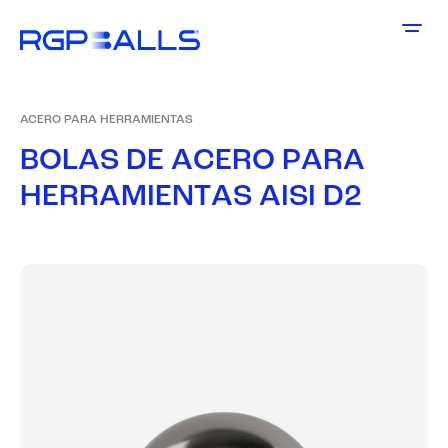
ACERO PARA HERRAMIENTAS
B
O
L
A
S
D
E
A
C
E
R
O
P
A
R
A
H
E
R
R
A
M
I
E
N
T
A
S
A
I
S
I
D
2