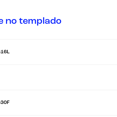
e no templado
316L
430F