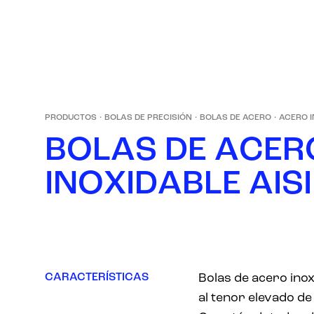
PRODUCTOS
·
BOLAS DE PRECISIÓN
·
BOLAS DE ACERO
·
ACERO I
B
O
L
A
S
D
E
A
C
E
R
I
N
O
X
I
D
A
B
L
E
A
I
S
I
CARACTERÍSTICAS
Bolas de acero inox
al tenor elevado de