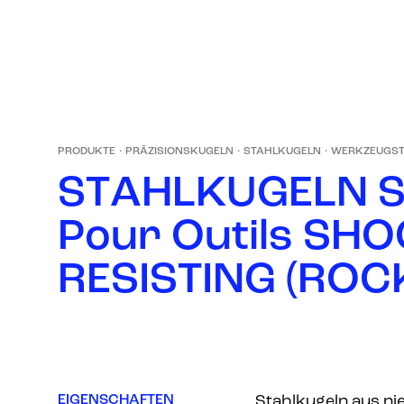
PRODUKTE
·
PRÄZISIONSKUGELN
·
STAHLKUGELN
·
WERKZEUGST
S
T
A
H
L
K
U
G
E
L
N
P
o
u
r
O
u
t
i
l
s
S
H
O
R
E
S
I
S
T
I
N
G
(
R
O
C
EIGENSCHAFTEN
Stahlkugeln aus ni