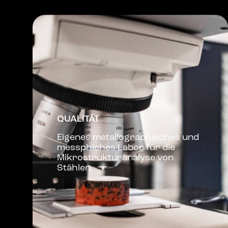
QUALITÄT
Eigenes metallographisches und
messphiches Labor für die
Mikrostrukturanalyse von
Stählen.