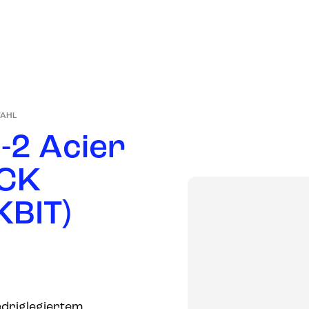
UNSER
PRODUKTE
MÄRKTE
UNTERNEHMEN
AHL
S
-
2
A
c
i
e
r
C
K
K
B
I
T
)
edriglegiertem