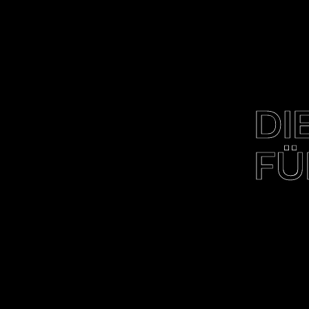
DI
FÜ