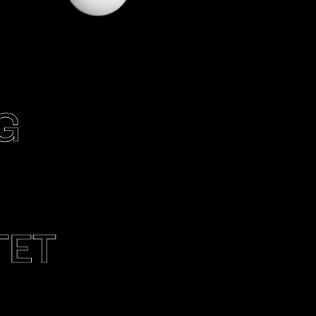
G
TET