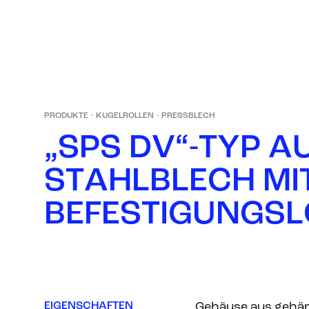
PRODUKTE
·
KUGELROLLEN
·
PRESSBLECH
„
S
P
S
D
V
“
-
T
Y
P
A
S
T
A
H
L
B
L
E
C
H
M
I
B
E
F
E
S
T
I
G
U
N
G
S
L
EIGENSCHAFTEN
Gehäuse aus gehär