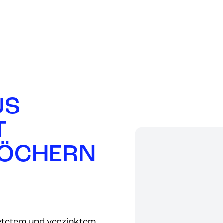
UNSER
PRODUKTE
MÄRKTE
UNTERNEHMEN
U
S
T
Ö
C
H
E
R
N
tetem und verzinktem