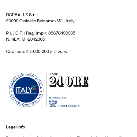
RGPBALLS S.r.l.
20092 Cinisello Balsamo (MI) - Italy
P.I. / C.F. / Reg. Impr. 08678490965
N. REA: MI-2042305
Cap. soc. € 1.000.000 int. vers.
Legal info