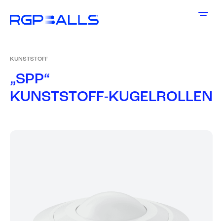
KUNSTSTOFF
„
S
P
P
“
K
U
N
S
T
S
T
O
F
F
-
K
U
G
E
L
R
O
L
L
E
N