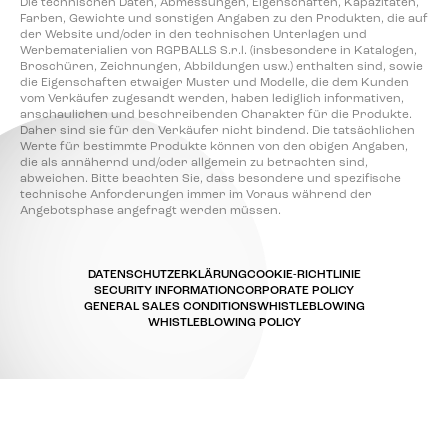
Die technischen Daten, Abmessungen, Eigenschaften, Kapazitäten,
Farben, Gewichte und sonstigen Angaben zu den Produkten, die auf
der Website und/oder in den technischen Unterlagen und
Werbematerialien von RGPBALLS S.r.l. (insbesondere in Katalogen,
Broschüren, Zeichnungen, Abbildungen usw.) enthalten sind, sowie
die Eigenschaften etwaiger Muster und Modelle, die dem Kunden
vom Verkäufer zugesandt werden, haben lediglich informativen,
anschaulichen und beschreibenden Charakter für die Produkte.
Daher sind sie für den Verkäufer nicht bindend. Die tatsächlichen
Werte für bestimmte Produkte können von den obigen Angaben,
die als annähernd und/oder allgemein zu betrachten sind,
abweichen. Bitte beachten Sie, dass besondere und spezifische
technische Anforderungen immer im Voraus während der
Angebotsphase angefragt werden müssen.
DATENSCHUTZERKLÄRUNG
COOKIE-RICHTLINIE
SECURITY INFORMATION
CORPORATE POLICY
GENERAL SALES CONDITIONS
WHISTLEBLOWING
WHISTLEBLOWING POLICY
Ihre Datenschutzeinstellungen
Hinweis bei Erhebung