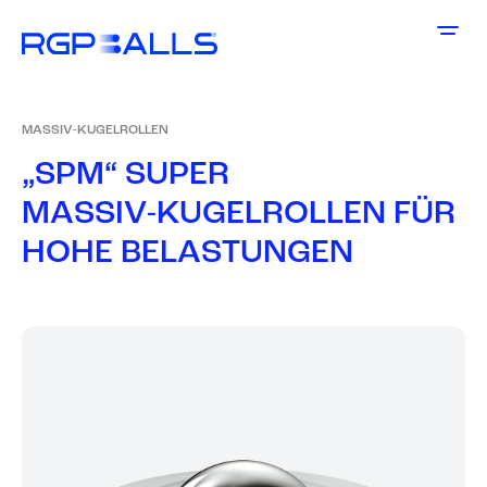
MASSIV-KUGELROLLEN
„
S
P
M
“
S
U
P
E
R
M
A
S
S
I
V
-
K
U
G
E
L
R
O
L
L
E
N
F
Ü
R
H
O
H
E
B
E
L
A
S
T
U
N
G
E
N