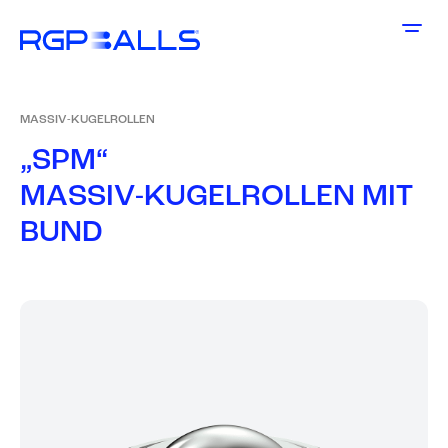
MASSIV-KUGELROLLEN
„
S
P
M
“
M
A
S
S
I
V
-
K
U
G
E
L
R
O
L
L
E
N
M
I
T
B
U
N
D