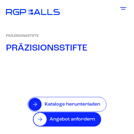
PRÄZISIONSSTIFTE
P
R
Ä
Z
I
S
I
O
N
S
S
T
I
F
T
E
Kataloge herunterladen
Angebot anfordern