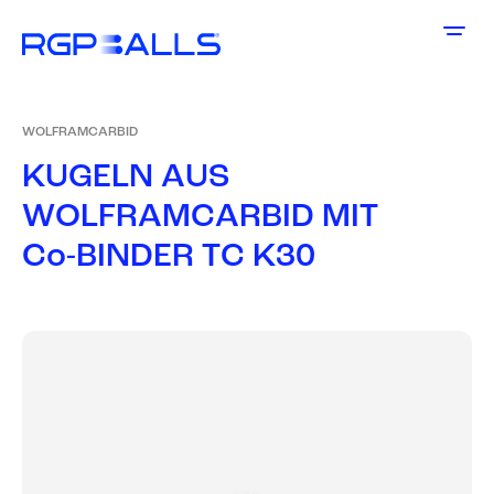
WOLFRAMCARBID
K
U
G
E
L
N
A
U
S
W
O
L
F
R
A
M
C
A
R
B
I
D
M
I
T
C
o
-
B
I
N
D
E
R
T
C
K
3
0