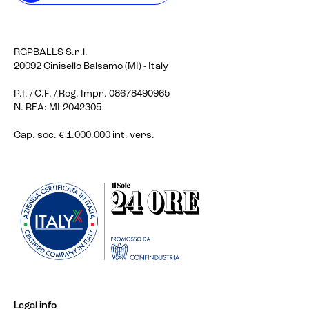
RGPBALLS S.r.l.
20092 Cinisello Balsamo (MI) - Italy
P.I. / C.F. / Reg. Impr. 08678490965
N. REA: MI-2042305
Cap. soc. € 1.000.000 int. vers.
Legal info