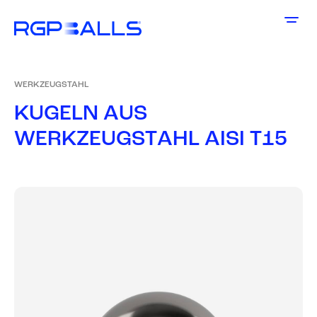
WERKZEUGSTAHL
K
U
G
E
L
N
A
U
S
W
E
R
K
Z
E
U
G
S
T
A
H
L
A
I
S
I
T
1
5