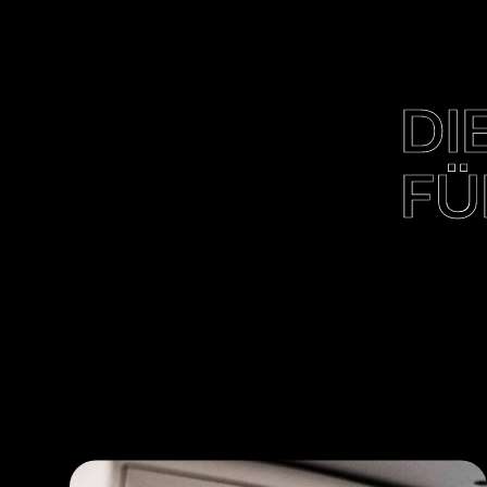
DI
FÜ