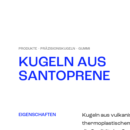
PRODUKTE
·
PRÄZISIONSKUGELN
·
GUMMI
K
U
G
E
L
N
A
U
S
S
A
N
T
O
P
R
E
N
E
EIGENSCHAFTEN
Kugeln aus vulkani
thermoplastischem 