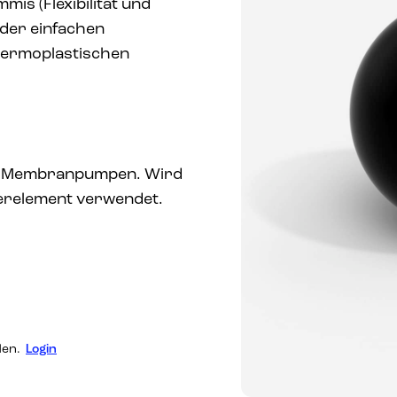
mis (Flexibilität und
der einfachen
hermoplastischen
.
e, Membranpumpen. Wird
relement verwendet.
den.
Login