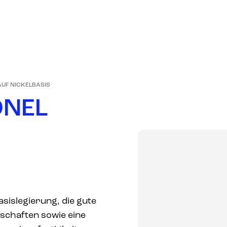
UNSER
PRODUKTE
MÄRKTE
UNTERNEHMEN
AUF NICKELBASIS
O
N
E
L
sislegierung, die gute
schaften sowie eine