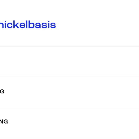
nickelbasis
NG
UNG