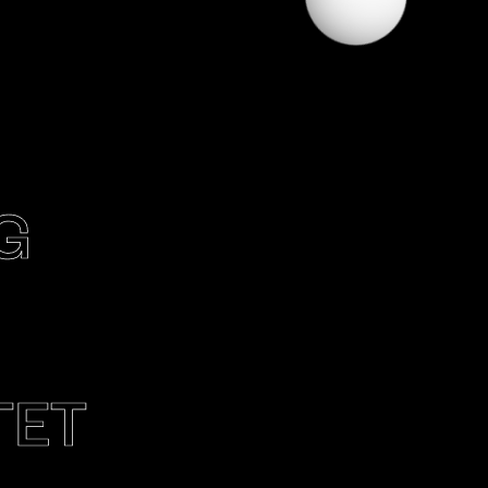
G
TET