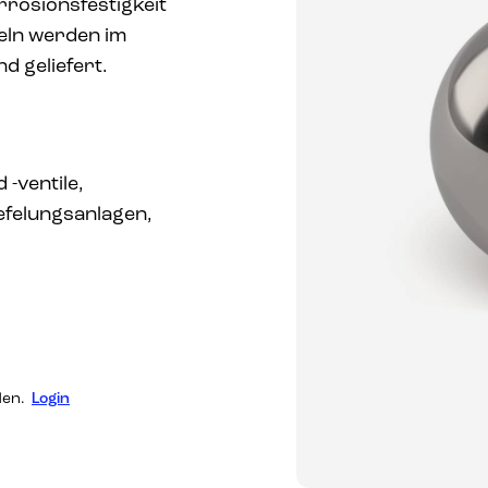
rosionsfestigkeit
eln werden im
d geliefert.
-ventile,
felungsanlagen,
den.
Login