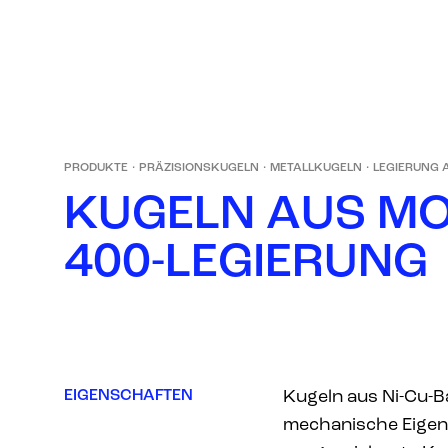
PRODUKTE
·
PRÄZISIONSKUGELN
·
METALLKUGELN
·
LEGIERUNG 
K
U
G
E
L
N
A
U
S
M
4
0
0
-
L
E
G
I
E
R
U
N
G
EIGENSCHAFTEN
Kugeln aus Ni-Cu-Ba
mechanische Eigen