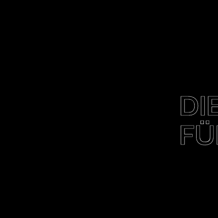
DI
FÜ