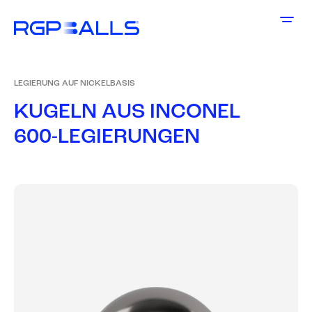
LEGIERUNG AUF NICKELBASIS
K
U
G
E
L
N
A
U
S
I
N
C
O
N
E
L
6
0
0
-
L
E
G
I
E
R
U
N
G
E
N