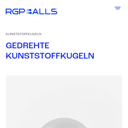
KUNSTSTOFFKUGELN
G
E
D
R
E
H
T
E
K
U
N
S
T
S
T
O
F
F
K
U
G
E
L
N