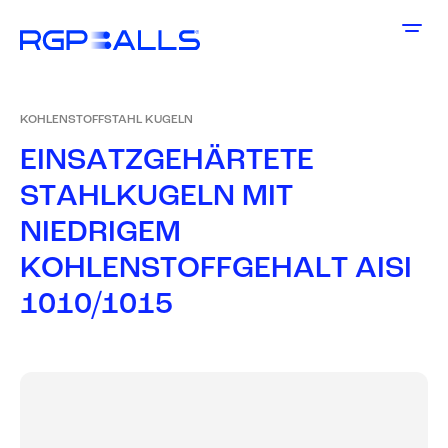
KOHLENSTOFFSTAHL KUGELN
E
I
N
S
A
T
Z
G
E
H
Ä
R
T
E
T
E
S
T
A
H
L
K
U
G
E
L
N
M
I
T
N
I
E
D
R
I
G
E
M
K
O
H
L
E
N
S
T
O
F
F
G
E
H
A
L
T
A
I
S
I
1
0
1
0
/
1
0
1
5