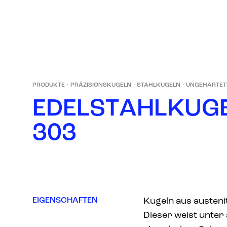
PRODUKTE
·
PRÄZISIONSKUGELN
·
STAHLKUGELN
·
UNGEHÄRTET
E
D
E
L
S
T
A
H
L
K
U
G
3
0
3
EIGENSCHAFTEN
Kugeln aus austeni
Dieser weist unter 