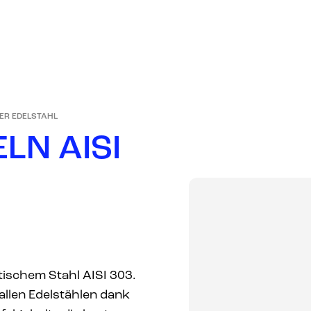
UNSER
PRODUKTE
MÄRKTE
UNTERNEHMEN
ER EDELSTAHL
E
L
N
A
I
S
I
tischem Stahl AISI 303.
allen Edelstählen dank