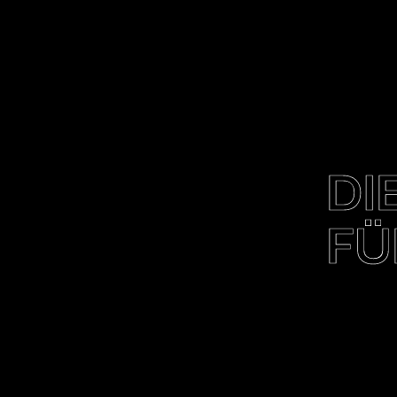
DI
FÜ