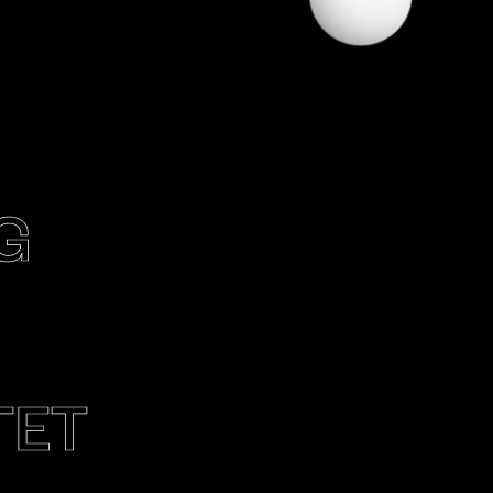
G
TET